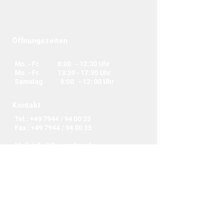
Öffnungszeiten
Mo. - Fr. 8:00 - 12:30 Uhr
Mo. - Fr. 13:30 - 17:30 Uhr
Samstag 8:00 - 12: 00 Uhr
Kontakt
Tel.: +49 7944 / 94 00 33
Fax : +49 7944 / 94 00 35
Mail:
info@lkw-protzer.de
Protzer "die mobile
Werkstatt" GmbH
Am Richtbach 7
74547 Übrigshausen