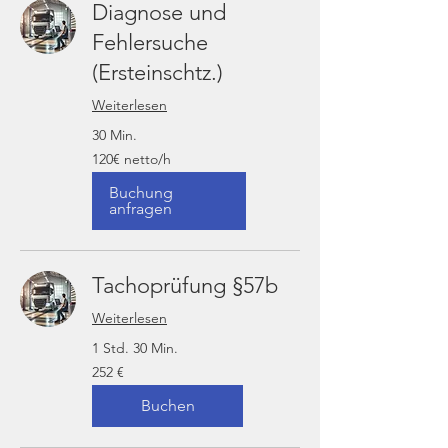
Diagnose und
Fehlersuche
(Ersteinschtz.)
Weiterlesen
30 Min.
120€
120€ netto/h
netto/h
Buchung
anfragen
Tachoprüfung §57b
Weiterlesen
1 Std. 30 Min.
252
252 €
Euro
Buchen